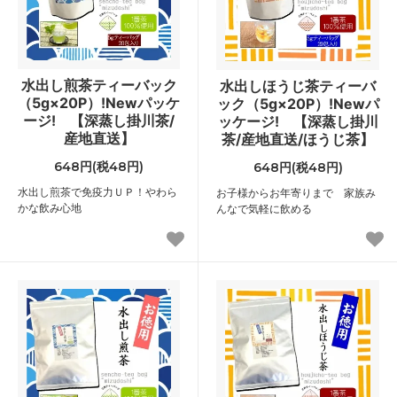
水出し煎茶ティーバック
水出しほうじ茶ティーバ
（5g×20P）!Newパッケ
ック（5g×20P）!Newパ
ージ! 【深蒸し掛川茶/
ッケージ! 【深蒸し掛川
産地直送】
茶/産地直送/ほうじ茶】
648円(税48円)
648円(税48円)
水出し煎茶で免疫力ＵＰ！やわら
お子様からお年寄りまで 家族み
かな飲み心地
んなで気軽に飲める