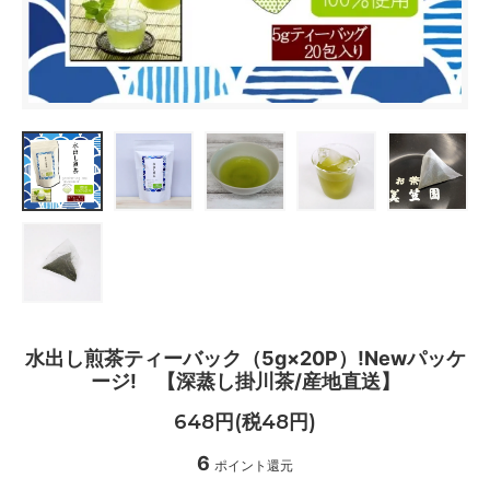
水出し煎茶ティーバック（5g×20P）!Newパッケ
ージ! 【深蒸し掛川茶/産地直送】
648円(税48円)
6
ポイント還元