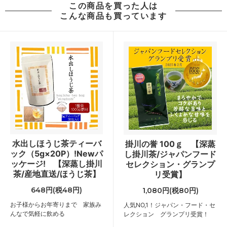
この商品を買った人は
こんな商品も買っています
水出しほうじ茶ティーバ
掛川の誉 100ｇ 【深蒸
ック（5g×20P）!Newパ
し掛川茶/ジャパンフード
ッケージ! 【深蒸し掛川
セレクション・グランプ
茶/産地直送/ほうじ茶】
リ受賞】
648円(税48円)
1,080円(税80円)
お子様からお年寄りまで 家族み
人気NO,1！ジャパン・フード・セ
んなで気軽に飲める
レクション グランプリ受賞！