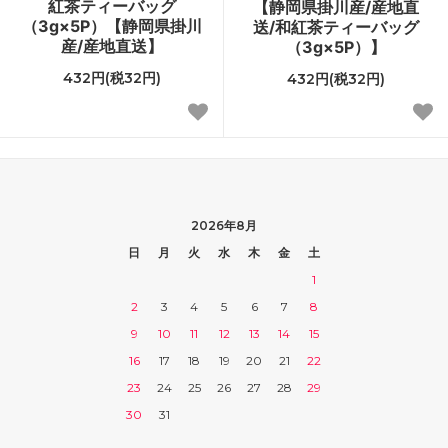
紅茶ティーバッグ
【静岡県掛川産/産地直
（3g×5P）【静岡県掛川
送/和紅茶ティーバッグ
産/産地直送】
（3g×5P）】
432円(税32円)
432円(税32円)
2026年8月
日
月
火
水
木
金
土
1
2
3
4
5
6
7
8
9
10
11
12
13
14
15
16
17
18
19
20
21
22
23
24
25
26
27
28
29
30
31