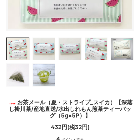
お茶メール（夏・ストライプ_スイカ）【深蒸
し掛川茶/産地直送/水出しれもん煎茶ティーバッ
グ（5g×5P）】
432円(税32円)
4
ポイント還元