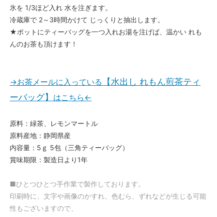
氷を 1/3ほど入れ 水を注ぎます。
冷蔵庫で 2～3時間かけて じっくりと抽出します。
★ポットにティーバッグを一つ入れお湯を注げば、温かい れも
んのお茶も頂けます！
【水出し れもん煎茶ティ
→お茶メールに入っている
ーバッグ】
はこちら←
原料：緑茶、レモンマートル
原料産地：静岡県産
内容量：5ｇ 5包（三角ティーバッグ）
賞味期限：製造日より1年
■ひとつひとつ手作業で製作しております。
印刷時に、文字や画像のかすれ、色むら、ずれなどが生じる可能
性もございますので、