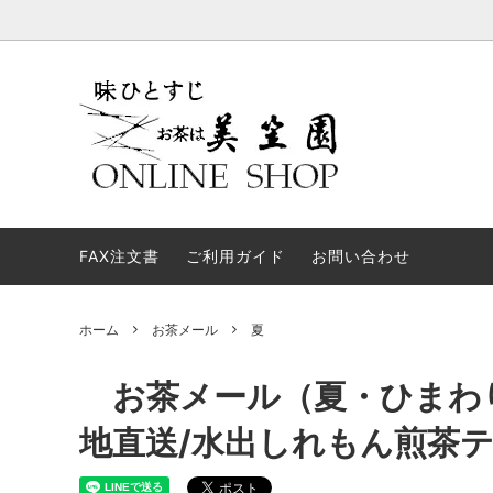
お試しセット
進物用途について
新茶
弔事・
煎茶
弊社からのメールが届かない方へ
ギフト
あなた
FAX注文書
業務用
ご利用ガイド
お問い合わせ
すくす
お茶メール
ほうじ
茶
ホーム
お茶メール
夏
返礼品【仏事】
お茶関
お茶メール（夏・ひまわ
地直送/水出しれもん煎茶テ