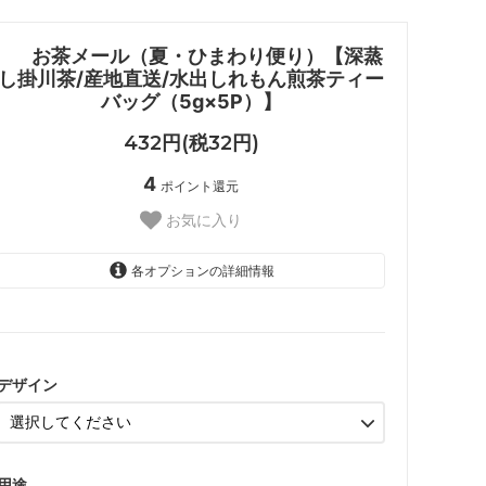
お茶メール（夏・ひまわり便り）【深蒸
し掛川茶/産地直送/水出しれもん煎茶ティー
バッグ（5g×5P）】
432円(税32円)
4
ポイント還元
お気に入り
各オプションの詳細情報
暑中見舞い
残暑見舞い
デザイン
暑中見舞い
残暑見舞い
用途