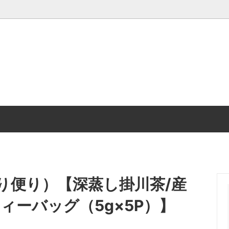
仏事について
時計じかけの焙煎屋
美笠園通信 最新号
の街の美笠園 お得意様紹介
ティーバッグ
Mikasaen Information
く赤ちゃん番茶
低カフェイン茶
茶・玄米茶・くき茶・粉茶・粉末
急須・茶器
連商品
り便り）【深蒸し掛川茶/産
ィーバッグ（5g×5P）】