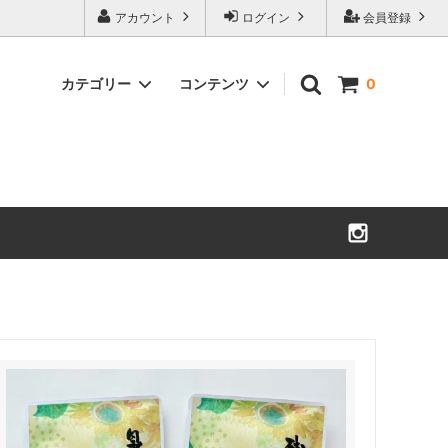
アカウント
ログイン
会員登録
カテゴリー
コンテンツ
0
夏のお茶
美笠園のこだわり
お徳用花柄ティーバッグ
お茶ポスト
招き猫・子ぶた