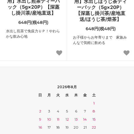
用】水出し煎茶ティーバ
用】水出しほうじ茶ティ
ック（5g×20P）【深蒸
ーバック（5g×20P）
し掛川茶/産地直送】
【深蒸し掛川茶/産地直
送/ほうじ茶/焙茶】
648円(税48円)
648円(税48円)
水出し煎茶で免疫力ＵＰ！やわら
かな飲み心地
お子様からお年寄りまで 家族み
んなで気軽に飲める
2026年8月
日
月
火
水
木
金
土
1
2
3
4
5
6
7
8
9
10
11
12
13
14
15
16
17
18
19
20
21
22