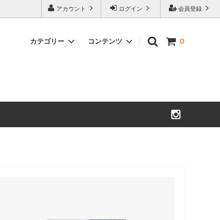
アカウント
ログイン
会員登録
カテゴリー
コンテンツ
0
夏のお茶
美笠園のこだわり
お徳用花柄ティーバッグ
お茶ポスト
招き猫・子ぶた