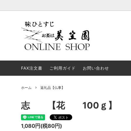
お試しセット
進物用途について
新茶
弔事・
煎茶
弊社からのメールが届かない方へ
ギフト
あなた
FAX注文書
業務用
ご利用ガイド
お問い合わせ
すくす
お茶メール
ほうじ
茶
ホーム
返礼品【仏事】
返礼品【仏事】
お茶関
志 【花 100ｇ】
1,080円(税80円)