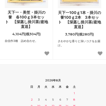
天下一・美笠・掛川の
天下一100ｇ1本・掛川の
誉 各100ｇ3本セッ
誉100ｇ2本 3本セッ
ト 【深蒸し掛川茶/産地
ト 【深蒸し掛川茶/産地
直送】
直送】
4,104円(税304円)
3,780円(税280円)
自信作3種 詰め合わせ。
さわやかな香りと深いコクをお届
け。
2026年8月
日
月
火
水
木
金
土
1
2
3
4
5
6
7
8
9
10
11
12
13
14
15