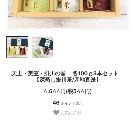
天上・美笠・掛川の誉 各100ｇ3本セット
【深蒸し掛川茶/産地直送】
4,644円(税344円)
46
ポイント還元
お気に入り