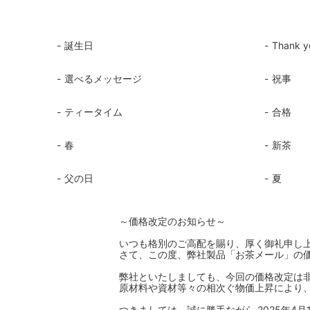
誕生日
Thank y
選べるメッセージ
祝事
ティータイム
合格
春
新茶
父の日
夏
～価格改定のお知らせ～
いつも格別のご高配を賜り、厚く御礼申し
さて、この度、弊社製品「お茶メール」の価
弊社といたしましても、今回の価格改定は
原材料や資材等々の相次ぐ物価上昇により
つきましては、誠に勝手ながら 2025年