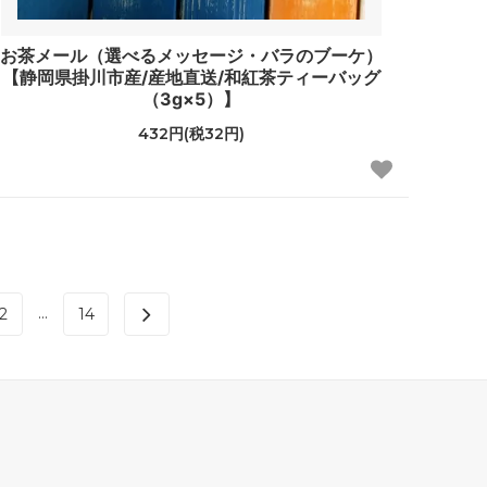
お茶メール（選べるメッセージ・バラのブーケ）
【静岡県掛川市産/産地直送/和紅茶ティーバッグ
（3g×5）】
432円(税32円)
...
2
14