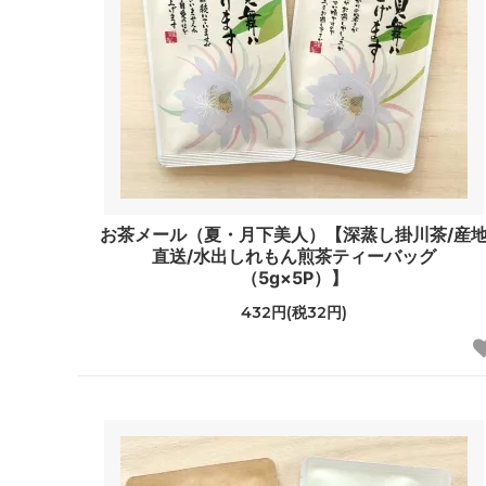
お茶メール（夏・月下美人）【深蒸し掛川茶/産
直送/水出しれもん煎茶ティーバッグ
（5g×5P）】
432円(税32円)