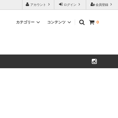
アカウント
ログイン
会員登録
カテゴリー
コンテンツ
0
夏のお茶
美笠園のこだわり
お徳用花柄ティーバッグ
お茶ポスト
招き猫・子ぶた