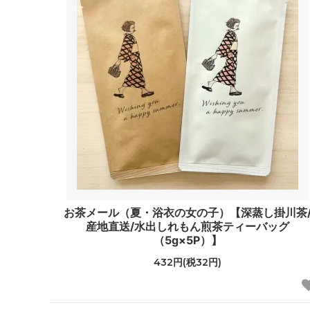
お茶メール（夏・浴衣の女の子）【深蒸し掛川茶
産地直送/水出しれもん煎茶ティーバッグ
（5g×5P）】
432円(税32円)