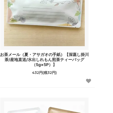
お茶メール（夏・アサガオの手紙）【深蒸し掛川
茶/産地直送/水出しれもん煎茶ティーバッグ
（5g×5P）】
432円(税32円)