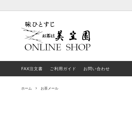
お試しセット
進物用途について
新茶
弔事・
煎茶
弊社からのメールが届かない方へ
ギフト
あなた
FAX注文書
業務用
ご利用ガイド
お問い合わせ
すくす
お茶メール
ほうじ
茶
ホーム
お茶メール
返礼品【仏事】
お茶関