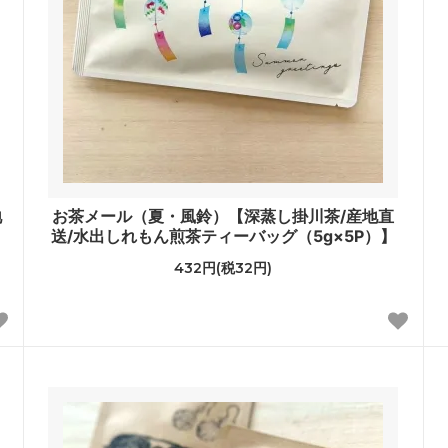
地
お茶メール（夏・風鈴）【深蒸し掛川茶/産地直
送/水出しれもん煎茶ティーバッグ（5g×5P）】
432円(税32円)