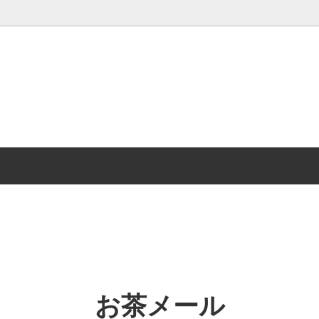
仏事について
時計じかけの焙煎屋
美笠園通信 最新号
の街の美笠園 お得意様紹介
ティーバッグ
Mikasaen Information
く赤ちゃん番茶
低カフェイン茶
茶・玄米茶・くき茶・粉茶・粉末
急須・茶器
連商品
お茶メール