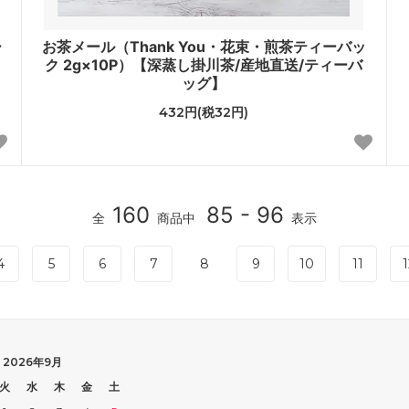
ー
お茶メール（Thank You・花束・煎茶ティーバッ
ク 2g×10P）【深蒸し掛川茶/産地直送/ティーバ
ッグ】
432円(税32円)
160
85 - 96
全
商品中
表示
4
5
6
7
8
9
10
11
1
2026年9月
火
水
木
金
土