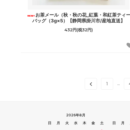
お茶メール（秋・秋の花_紅葉・和紅茶ティ
バッグ（3g×5）【静岡県掛川市/産地直送】
432円(税32円)
...
1
2026年8月
日
月
火
水
木
金
土
日
月