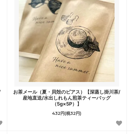
/
お茶メール（夏・貝殻のピアス）【深蒸し掛川茶/
産地直送/水出しれもん煎茶ティーバッグ
（5g×5P）】
432円(税32円)