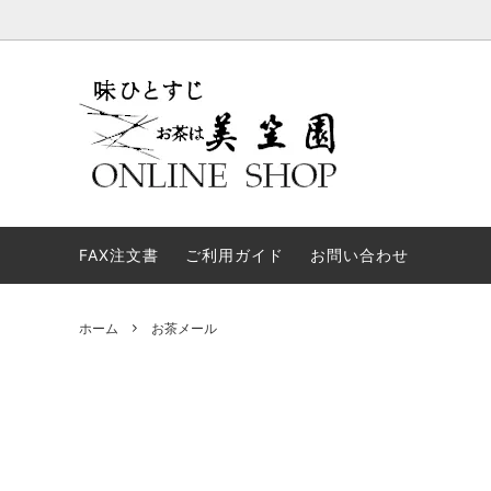
お試しセット
進物用途について
新茶
弔事・
煎茶
弊社からのメールが届かない方へ
ギフト
あなた
FAX注文書
業務用
ご利用ガイド
お問い合わせ
すくす
お茶メール
ほうじ
茶
ホーム
お茶メール
返礼品【仏事】
お茶関