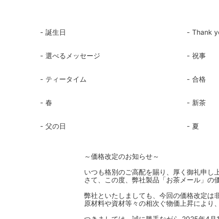
誕生日
Thank y
選べるメッセージ
祝事
ティータイム
合格
春
新茶
父の日
夏
～価格改定のお知らせ～
いつも格別のご高配を賜り、厚く御礼申し
さて、この度、弊社製品「お茶メール」の価
弊社といたしましても、今回の価格改定は
原材料や資材等々の相次ぐ物価上昇により
つきましては、誠に勝手ながら 2025年