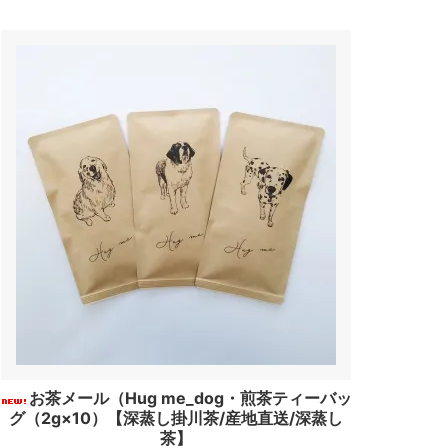
お茶メール（Hug me_dog・煎茶ティーバッ
グ（2g×10）【深蒸し掛川茶/産地直送/深蒸し
茶】