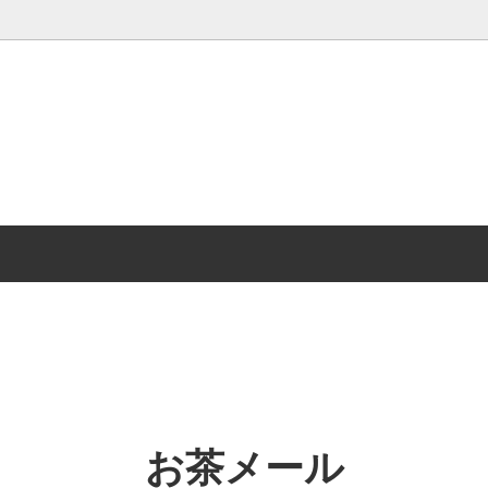
仏事について
時計じかけの焙煎屋
美笠園通信 最新号
の街の美笠園 お得意様紹介
ティーバッグ
Mikasaen Information
く赤ちゃん番茶
低カフェイン茶
茶・玄米茶・くき茶・粉茶・粉末
急須・茶器
連商品
お茶メール