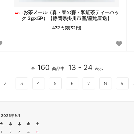
お茶メール（春・春の森・和紅茶ティーバッ
ク 3g×5P）【静岡県掛川市産/産地直送】
432円(税32円)
160
13 - 24
全
商品中
表示
.
2
3
4
5
6
7
8
9
2026年9月
火
水
木
金
土
1
2
3
4
5