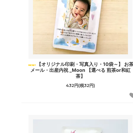
【オリジナル印刷・写真入り・10袋～】 お
メール・出産内祝 _Moon 【選べる 煎茶or和紅
茶】
432円(税32円)