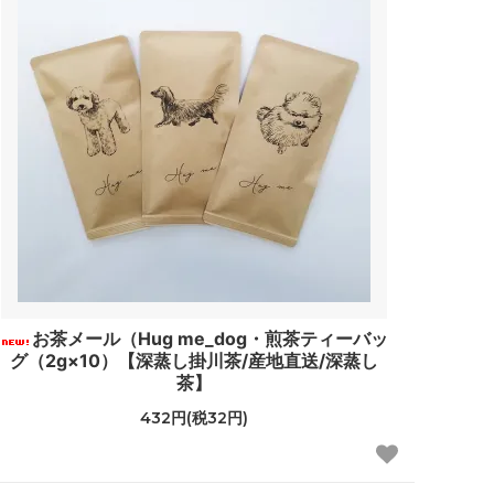
お茶メール（Hug me_dog・煎茶ティーバッ
グ（2g×10）【深蒸し掛川茶/産地直送/深蒸し
茶】
432円(税32円)