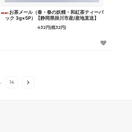
お茶メール（春・春の妖精・和紅茶ティーバ
ック 3g×5P）【静岡県掛川市産/産地直送】
432円(税32円)
..
14