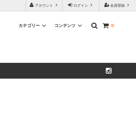
アカウント
ログイン
会員登録
カテゴリー
コンテンツ
0
夏のお茶
美笠園のこだわり
お徳用花柄ティーバッグ
お茶ポスト
招き猫・子ぶた