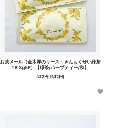
お茶メール（金木犀のリース・きんもくせい緑茶
TB 3g5P）【緑茶/ハーブティー/秋】
432円(税32円)