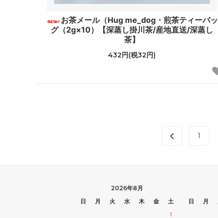
お茶メール（Hug me_dog・煎茶ティーバッ
グ（2g×10）【深蒸し掛川茶/産地直送/深蒸し
茶】
432円(税32円)
1
2026年8月
日
月
火
水
木
金
土
日
月
1