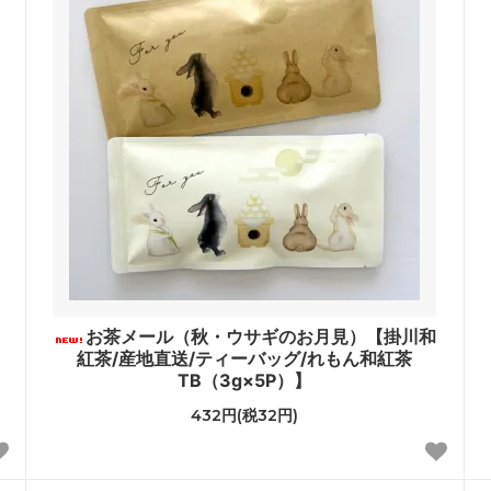
お茶メール（秋・ウサギのお月見）【掛川和
紅茶/産地直送/ティーバッグ/れもん和紅茶
TB（3g×5P）】
432円(税32円)