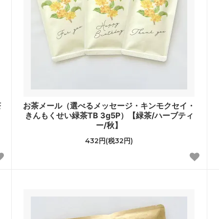
茶
お茶メール（選べるメッセージ・キンモクセイ・
きんもくせい緑茶TB 3g5P）【緑茶/ハーブティ
ー/秋】
432円(税32円)