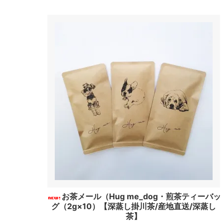
お茶メール（Hug me_dog・煎茶ティーバッ
グ（2g×10）【深蒸し掛川茶/産地直送/深蒸し
茶】