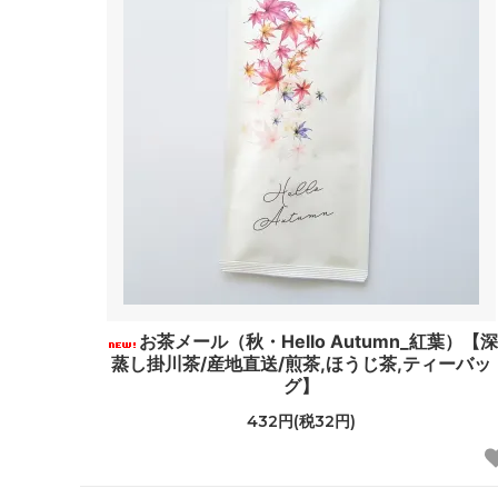
お茶メール（秋・Hello Autumn_紅葉）【深
蒸し掛川茶/産地直送/煎茶,ほうじ茶,ティーバッ
グ】
432円(税32円)