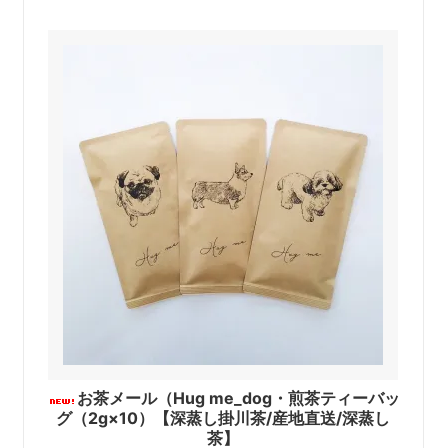
お茶メール（Hug me_dog・煎茶ティーバッ
グ（2g×10）【深蒸し掛川茶/産地直送/深蒸し
茶】